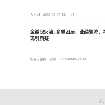
大河网
2026-02-07 15:11:13
金徽!酒<陷>多重困局：业绩骤降
现引质疑
证券时报网
曹晨
2025-08-05 21:44
关