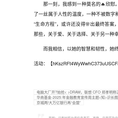
那一刻，我感到一种莫名的🔥欣慰
了一丝属于人性的温度，一种不被数字
“生命方程”，或许还没得🌸出最终答
那些，关于爱、关于选择、关于另一种
而我相信，以她的智慧和韧性，她
活动：【
hKszRFt4WyWwhC373uUSCF
电脑大厂开?始抢< >DRAM，联想 CFO 郑孝明
华商基金-2025:年金融教育宣传周主题<知>识长
京城两!大万亿银行再“会盟”
声明：证券时报力求信息真实、准确，文章提及内