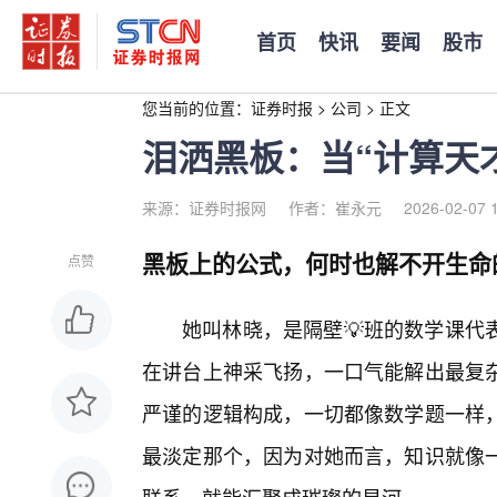
首页
快讯
要闻
股市
您当前的位置：
证券时报
>
公司
>
正文
泪洒黑板：当“计算天才
来源：证券时报网
作者：崔永元
2026-02-07 
黑板上的公式，何时也解不开生命
点赞
她叫林晓，是隔壁💡班的数学课代
在讲台上神采飞扬，一口气能解出最复
严谨的逻辑构成，一切都像数学题一样
最淡定那个，因为对她而言，知识就像